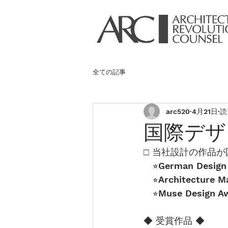
全ての記事
arc520
4月21日
読
国際デザ
□ 当社設計の作品
　⭐︎
German Design
　⭐︎
Architecture M
　⭐︎
Muse Design A
◆ 受賞作品 ◆