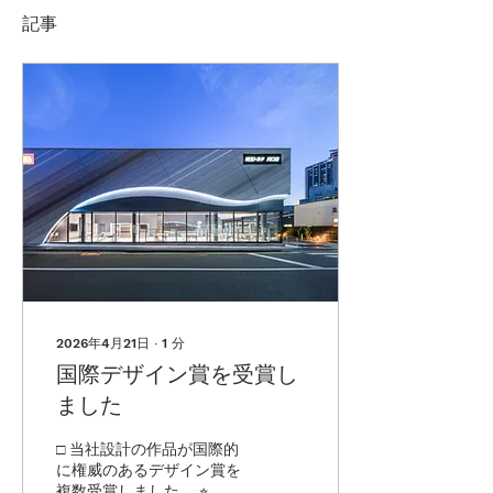
記事
2026年4月21日
∙
1
分
国際デザイン賞を受賞し
ました
□ 当社設計の作品が国際的
に権威のあるデザイン賞を
複数受賞しました ⭐︎