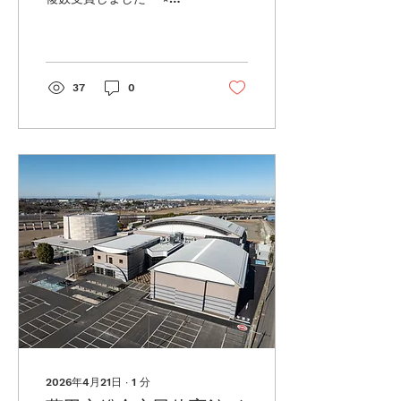
German Design Awards
2025 / Winner ⭐︎
Architecture Master
Prize 2025 / Honorable
Mention ⭐︎ Muse Design
37
0
Awards 2025 / Winner ◆
受賞作品 ◆ 「埼玉トヨタ
自動車株式会社 川口店」
敷地面積： 2,786.22 ㎡ 建
築面積： 1,266.64 ㎡ 延べ
面積： 1,267.23 ㎡ 構
造 ：鉄骨造平屋 最高高
さ： 8.660 m 工期 ：
2023.9.6-2024.8.31
2026年4月21日
∙
1
分