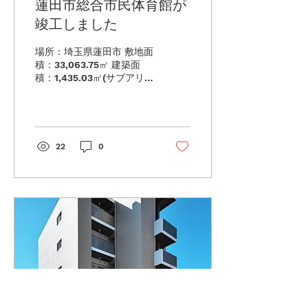
蓮田市総合市民体育館が
竣工しました
場所：埼玉県蓮田市 敷地面
積：33,063.75㎡ 建築面
積：1,435.03㎡(サブアリ
ーナ棟)、6,823.82㎡(全体)
延べ面積：1,707.99㎡(サブ
アリーナ棟)、8,989.82㎡
(全体) 業務区分：サブアリ
ーナ棟増築・既存棟大規模
22
0
改修 構造：鉄筋コンクリー
ト造 地上2階(サブアリー
ナ棟) 工期：2024.8-
2025.12