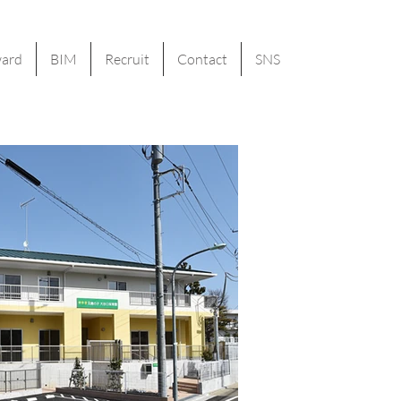
ard
BIM
Recruit
Contact
SNS