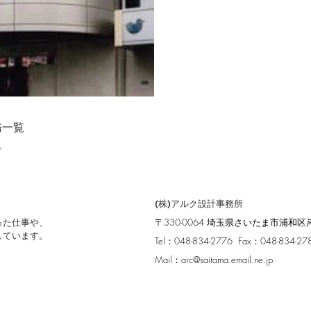
務一覧
。
(株)アルク設計事務所
った仕事や、
〒330-0064 埼玉県さいたま市浦和区岸町
しています。
Tel：048-834-2776 Fax：048-834-27
Mail：
arc@saitama.email.ne.jp