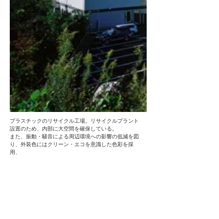
プラスチックのリサイクル工場。リサイクルプラント
設置のため、内部に大空間を確保している。
また、振動・騒音による周辺環境への影響の低減を図
り、外装色にはクリーン・エコを意識した色彩を採
用、
敷地内の既存樹木を活かした配棟計画としている。
WHERE
埼玉県本庄市
STRUCTURE / TOTAL FLOOR ARE
鉄骨造 地上2階