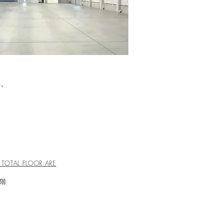
る。
 TOTAL FLOOR ARE
造 地上1階