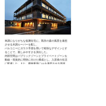
単調になりがちな低層住宅に、既存の森の風景を連想
させる木調ルーバーを配し、
バルコニーにガラス手摺を用いて軽快なデザインとす
ることで、親しみやすさを演出した。
内部空間はパブリックゾーンとプライベートゾーンを
動線・視覚的に明快に分けた構成とし、入居者の生活
に配慮した。また、建物東側に○○を連想させる形状
のテラスを設けた。
WHERE
​埼玉県さいたま市浦和区
STRUCTURE / TOTAL FLOOR ARE
鉄筋コンクリート造 地上３階​