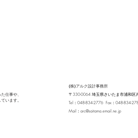
(株)アルク設計事務所
った仕事や、
〒330-0064 埼玉県さいたま市浦和区岸町
しています。
Tel：048-834-2776 Fax：048-834-27
Mail：
arc@saitama.email.ne.jp