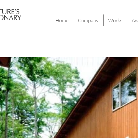
Home
Company
Works
Aw