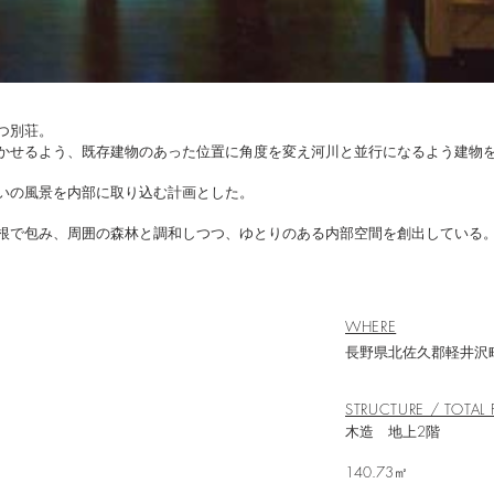
つ別荘。
かせるよう、既存建物のあった位置に角度を変え河川と並行になるよう建物
いの風景を内部に取り込む計画とした。
根で包み、周囲の森林と調和しつつ、ゆとりのある内部空間を創出している
WHERE
長野県北佐久郡軽井沢
STRUCTURE / TOTAL 
木造 
140.73㎡