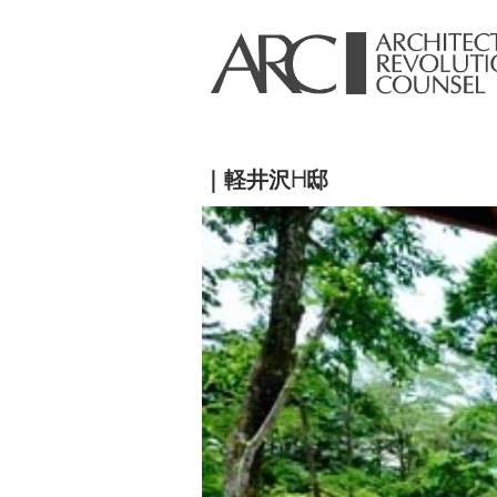
｜軽井沢H邸