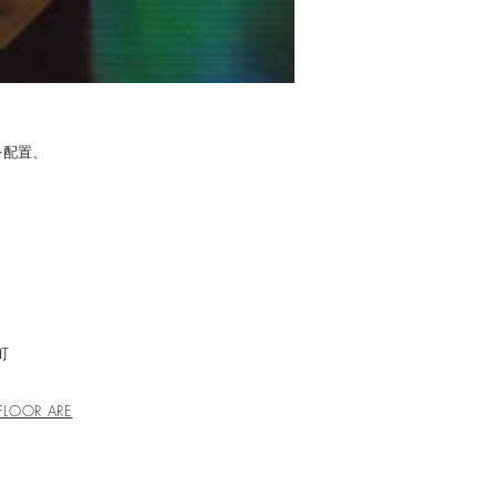
を配置、
。
町
FLOOR ARE
地上2階