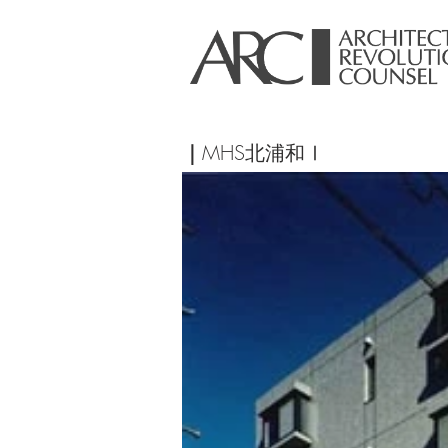
｜
MHS北浦和Ⅰ