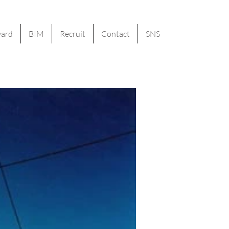
ard
BIM
Recruit
Contact
SNS